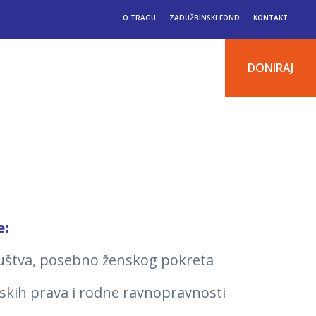
O TRAGU
ZADUŽBINSKI FOND
KONTAKT
DONIRAJ
e:
ruštva, posebno ženskog pokreta
nskih prava i rodne ravnopravnosti