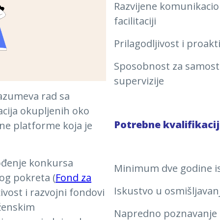
Razvijene komunikacione
facilitaciji
Prilagodljivost i proa
Sposobnost za samost
supervizije
azumeva rad sa
acija okupljenih oko
Potrebne kvalifikacij
ne platforme koja je
ođenje konkursa
Minimum dve godine i
og pokreta (
Fond za
Iskustvo u osmišljava
vost i razvojni fondovi
ženskim
Napredno poznavanje di