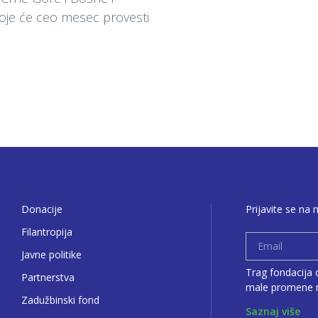
oje će ceo mesec provesti
Donacije
Prijavite se na 
Filantropija
Javne politike
Trag fondacija o
Partnerstva
male promene m
Zadužbinski fond
Saznaj više