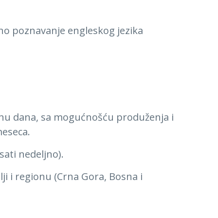
ano poznavanje engleskog jezika
nu dana, sa mogućnošću produženja i
meseca.
ati nedeljno).
ji i regionu (Crna Gora, Bosna i