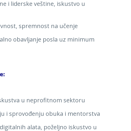
 i liderske veštine, iskustvo u
ktivnost, spremnost na učenje
alno obavljanje posla uz minimum
e:
skustva u neprofitnom sektoru
nju i sprovođenju obuka i mentorstva
gitalnih alata, poželjno iskustvo u