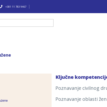
+381 11 783 9467
užene
Ključne kompetencij
Poznavanje civilnog d
Poznavanje oblasti že