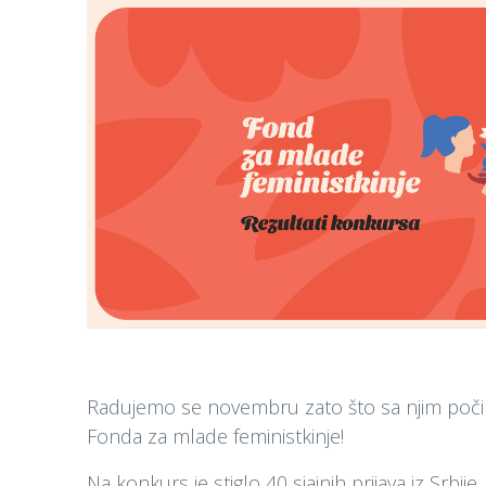
Radujemo se novembru zato što sa njim počinj
Fonda za mlade feministkinje!
Na konkurs je stiglo 40 sjajnih prijava iz Srbij