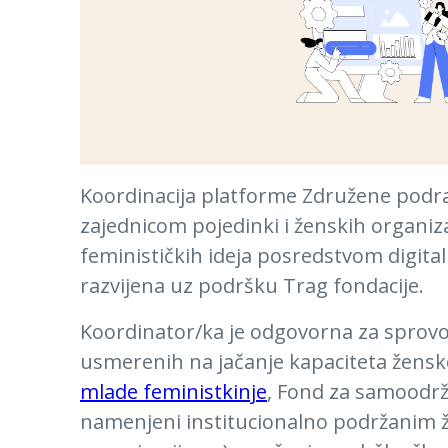
Koordinacija platforme Združene podr
zajednicom pojedinki i ženskih organiz
feminističkih ideja posredstvom digital
razvijena uz podršku Trag fondacije.
Koordinator/ka je odgovorna za sprov
usmerenih na jačanje kapaciteta žensk
mlade feministkinje
, Fond za samoodrži
namenjeni institucionalno podržanim 