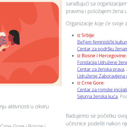
sarađujući sa organizacijam
pravima i položajem žena u
Organizacije koje će svoje
iz Srbije:
BeFem feministički kultur
Centar za podršku žena
iz Bosne i Hercegovine:
Fondacija Udružene žen
Centar za ženska prava
,
Udruženje Zaboravljena 
iz Crne Gore:
Centar za romske inicijat
Sigurna ženska kuća
, Po
u aktivnosti u okviru
Radujemo se početku ovog 
učesnice podeliti nakon nj
e, Crne Gore i Bosne i