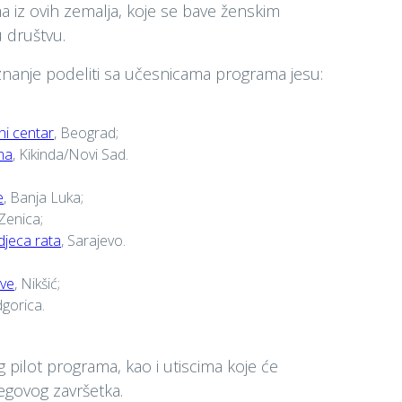
a iz ovih zemalja, koje se bave ženskim
 društvu.
 znanje podeliti sa učesnicama programa jesu:
ni centar
, Beograd;
ma
, Kikinda/Novi Sad.
e
, Banja Luka;
 Zenica;
djeca rata
, Sarajevo.
ive
, Nikšić;
dgorica.
pilot programa, kao i utiscima koje će
egovog završetka.