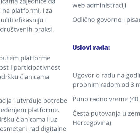
nicama zajednice da
web administraciji
 na platformi, i za
Odlično govorno i pis
ćiti efikasniju i
 društvenih praksi.
Uslovi rada:
 putem platforme
st i participativnost
Ugovor o radu na godi
podršku članicama
probnim radom od 3 
Puno radno vreme (40 s
cija i utvrđuje potrebe
ređenjem platforme.
Česta putovanja u zeml
ršku članicama i uz
Hercegovina)
smetani rad digitalne