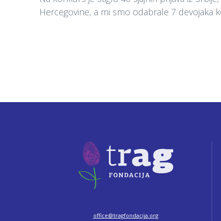
Hercegovine, a mi smo odabrale 7 devojaka k
office@tragfondacija.org