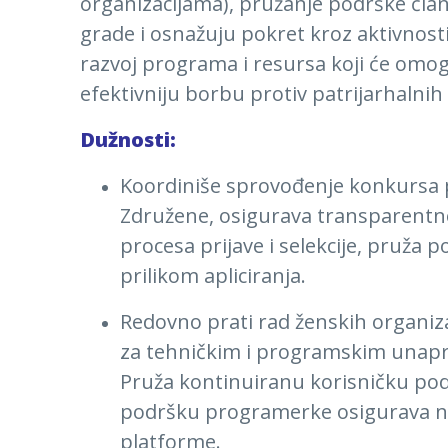
organizacijama), pružanje podrške čla
grade i osnažuju pokret kroz aktivnosti
razvoj programa i resursa koji će omogu
efektivniju borbu protiv patrijarhalnih
Dužnosti:
Koordiniše sprovođenje konkursa
Združene, osigurava transparentno
procesa prijave i selekcije, pruža 
prilikom apliciranja.
Redovno prati rad ženskih organiza
za tehničkim i programskim unap
Pruža kontinuiranu korisničku pod
podršku programerke osigurava ne
platforme.