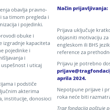
Način prijavljivanja:
enja obavlja pravno-
i sa timom pregleda i
zacija i pojedinki.
Prijava uključuje krat
provodi obuke i
objasniti motivaciju za
 izgradnje kapaciteta
engleskom ili BHS jezi
e pojedinke i
reference za prethodn
išljavanja i
Prijavu je potrebno dos
 uspešnost i uticaj
prijave@tragfondaci
aprila 2024.
ijama i podstiče
Nepotpune prijave i p
ljučnim akterima
roka neće biti razmat
, institucije, donosioci
Trag fondacija poštuje p