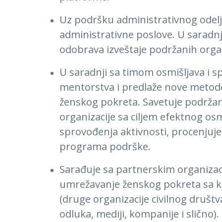
Uz podršku administrativnog odelj
administrativne poslove. U saradnj
odobrava izveštaje podržanih organi
U saradnji sa timom osmišljava i s
mentorstva i predlaže nove metode
ženskog pokreta. Savetuje podržan
organizacije sa ciljem efektnog osm
sprovođenja aktivnosti, procenjuje
programa podrške.
Sarađuje sa partnerskim organizac
umrežavanje ženskog pokreta sa k
(druge organizacije civilnog društva
odluka, mediji, kompanije i slično).