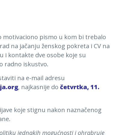
ko motivaciono pismo u kom bi trebalo
 rad na jačanju ženskog pokreta i CV na
ku i kontakte dve osobe koje su
o radno iskustvo.
taviti na e-mail adresu
ja.org
, najkasnije do
četvrtka, 11.
rijave koje stignu nakon naznačenog
rane.
olitiku jednakih mogućnosti i ohrabruje