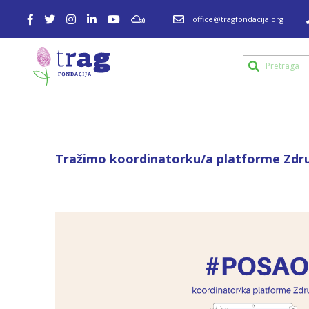
office@tragfondacija.org
Tražimo koordinatorku/a platforme Zdr