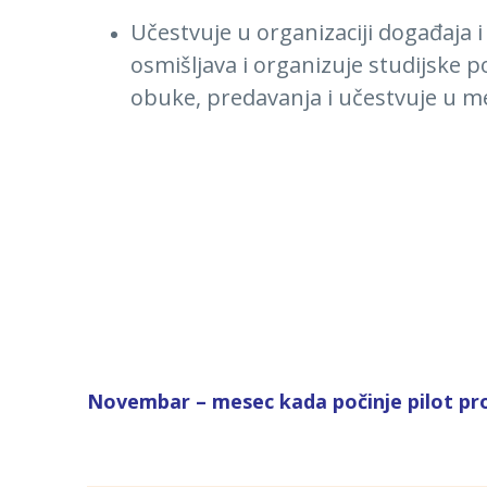
Učestvuje u organizaciji događaja 
osmišljava i organizuje studijske p
obuke, predavanja i učestvuje u m
Novembar – mesec kada počinje pilot pr