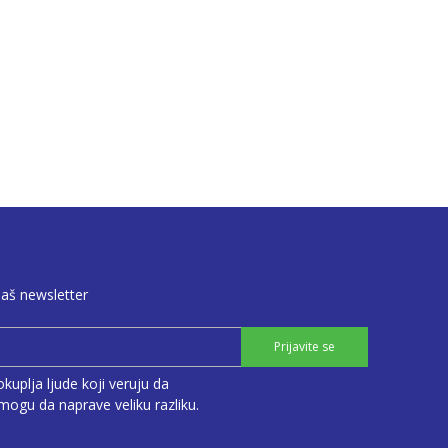
naš newsletter
Prijavite se
kuplja ljude koji veruju da
ogu da naprave veliku razliku.