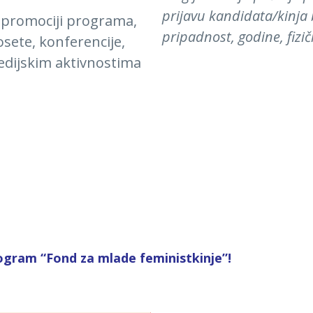
prijavu kandidata/kinja 
i promociji programa,
pripadnost, godine, fizi
osete, konferencije,
edijskim aktivnostima
ogram “Fond za mlade feministkinje”!