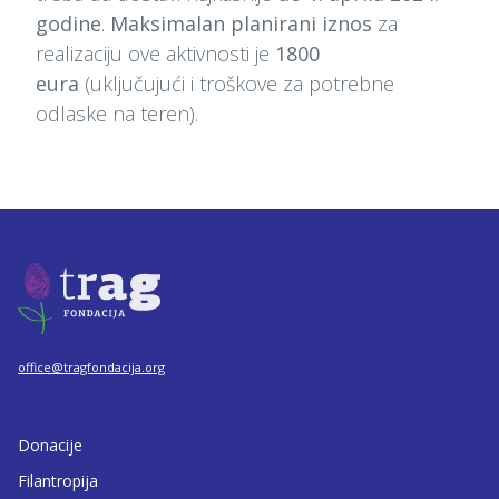
godine
.
Maksimalan planirani iznos
za
realizaciju ove aktivnosti je
1800
eura
(uključujući i troškove za potrebne
odlaske na teren).
office@tragfondacija.org
Donacije
Filantropija