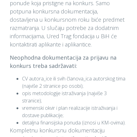
ponude koja pristigne na konkurs. Samo
potpuna konkursna dokumentacija,
dostavljena u konkursnom roku biće predmet
razmatranja. U slučaju potrebe za dodatnim
informacijama, Ured Trag fondacija u BiH će
kontaktirati aplikante i aplikantice.
Neophodna dokumentacija za prijavu na
konkurs treba sadržavati:
CV autora_ice ili svih članova_ica autorskog tima
(najviše 2 stranice po osobi);
opis metodologije istraživanja (najviše 3
stranice);
vremenski okvir i plan realizacije istraživanja i
dostave publikacije;
detaljna finansijska ponuda (iznosi u KM-ovima).
Kompletnu konkursnu dokumentaciju