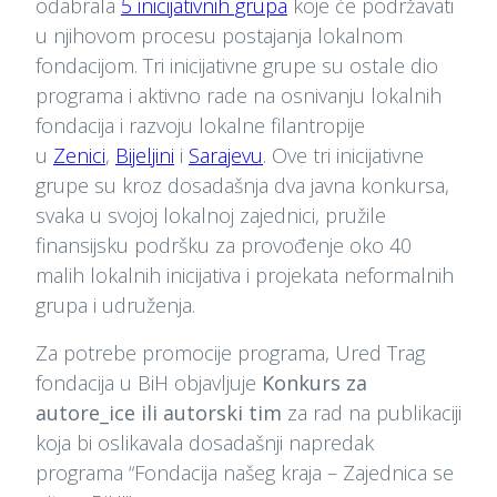
odabrala
5 inicijativnih grupa
koje će podržavati
u njihovom procesu postajanja lokalnom
fondacijom. Tri inicijativne grupe su ostale dio
programa i aktivno rade na osnivanju lokalnih
fondacija i razvoju lokalne filantropije
u
Zenici
,
Bijeljini
i
Sarajevu
. Ove tri inicijativne
grupe su kroz dosadašnja dva javna konkursa,
svaka u svojoj lokalnoj zajednici, pružile
finansijsku podršku za provođenje oko 40
malih lokalnih inicijativa i projekata neformalnih
grupa i udruženja.
Za potrebe promocije programa, Ured Trag
fondacija u BiH objavljuje
Konkurs za
autore_ice ili autorski tim
za rad na publikaciji
koja bi oslikavala dosadašnji napredak
programa “Fondacija našeg kraja – Zajednica se