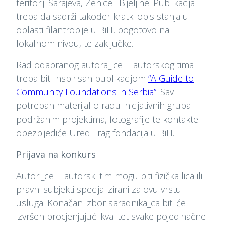
teritoriji Sarajeva, Zenice i Bijeljine. Publikacija
treba da sadrži također kratki opis stanja u
oblasti filantropije u BiH, pogotovo na
lokalnom nivou, te zaključke.
Rad odabranog autora_ice ili autorskog tima
treba biti inspirisan publikacijom
“A Guide to
Community Foundations in Serbia”
. Sav
potreban materijal o radu inicijativnih grupa i
podržanim projektima, fotografije te kontakte
obezbijediće Ured Trag fondacija u BiH.
Prijava na konkurs
Autori_ce ili autorski tim mogu biti fizička lica ili
pravni subjekti specijalizirani za ovu vrstu
usluga. Konačan izbor saradnika_ca biti će
izvršen procjenjujući kvalitet svake pojedinačne