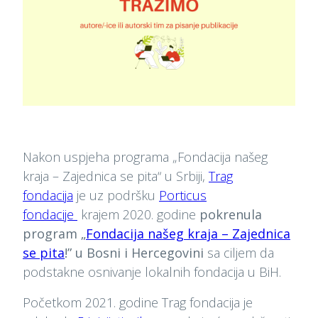
Nakon uspjeha programa „Fondacija našeg
kraja – Zajednica se pita“ u Srbiji,
Trag
fondacij
a
je uz podršku
Porticus
fondacije
krajem 2020. godine
pokrenula
program „
Fondacija našeg kraja – Zajednica
se pit
a
!” u Bosni i Hercegovini
sa ciljem da
podstakne osnivanje lokalnih fondacija u BiH.
Početkom 2021. godine Trag fondacija je