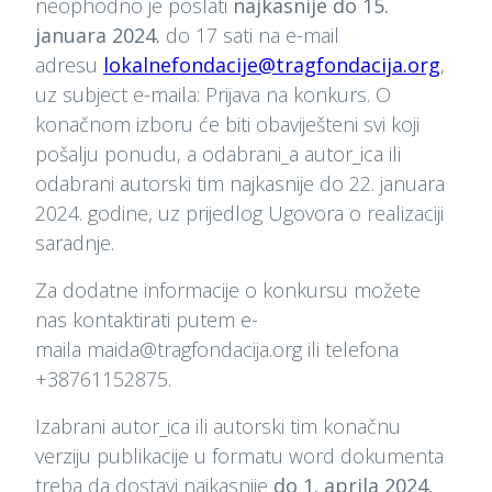
neophodno je poslati
najkasnije do 15.
januara 2024.
do 17 sati na e-mail
adresu
lokalnefondacije@tragfondacija.org
,
uz subject e-maila: Prijava na konkurs. O
konačnom izboru će biti obaviješteni svi koji
pošalju ponudu, a odabrani_a autor_ica ili
odabrani autorski tim najkasnije do 22. januara
2024. godine, uz prijedlog Ugovora o realizaciji
saradnje.
Za dodatne informacije o konkursu možete
nas kontaktirati putem e-
maila maida@tragfondacija.org ili telefona
+38761152875.
Izabrani autor_ica ili autorski tim konačnu
verziju publikacije u formatu word dokumenta
treba da dostavi najkasnije
do 1. aprila 2024.