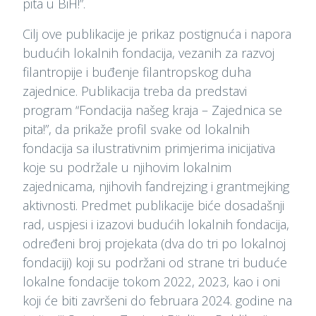
pita u BiH!”.
Cilj ove publikacije je prikaz postignuća i napora
budućih lokalnih fondacija, vezanih za razvoj
filantropije i buđenje filantropskog duha
zajednice. Publikacija treba da predstavi
program “Fondacija našeg kraja – Zajednica se
pita!”, da prikaže profil svake od lokalnih
fondacija sa ilustrativnim primjerima inicijativa
koje su podržale u njihovim lokalnim
zajednicama, njihovih fandrejzing i grantmejking
aktivnosti. Predmet publikacije biće dosadašnji
rad, uspjesi i izazovi budućih lokalnih fondacija,
određeni broj projekata (dva do tri po lokalnoj
fondaciji) koji su podržani od strane tri buduće
lokalne fondacije tokom 2022, 2023, kao i oni
koji će biti završeni do februara 2024. godine na