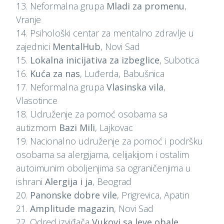
13. Neformalna grupa
Mladi za promenu
,
Vranje
14. Psihološki centar za mentalno zdravlje u
zajednici
MentalHub
, Novi Sad
15.
Lokalna inicijativa za izbeglice
, Subotica
16.
Kuća za nas
, Luđerda, Babušnica
17. Neformalna grupa
Vlasinska vila
,
Vlasotince
18. Udruženje za pomoć osobama sa
autizmom
Bazi Mili
, Lajkovac
19. Nacionalno udruženje za pomoć i podršku
osobama sa alergijama, celijakijom i ostalim
autoimunim oboljenjima sa ograničenjima u
ishrani
Alergija i ja
, Beograd
20.
Panonske dobre vile
, Prigrevica, Apatin
21.
Amplitude magazin
, Novi Sad
22. Odred izviđača
Vukovi sa leve obale