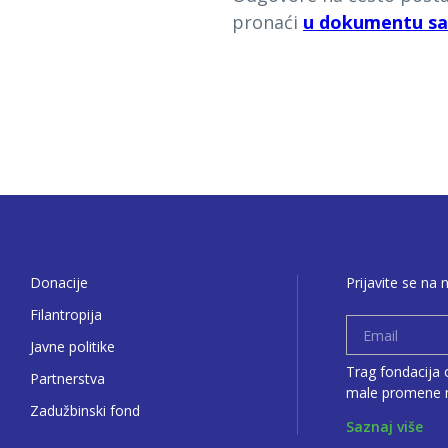
pronaći
u dokumentu sa 
Donacije
Prijavite se na 
Filantropija
Javne politike
Trag fondacija o
Partnerstva
male promene m
Zadužbinski fond
Saznaj više