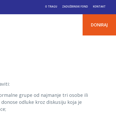
O TRAGU
ZADUŽBINSKI FOND
KONTAKT
DONIRAJ
viti:
rmalne grupe od najmanje tri osobe ili
 donose odluke kroz diskusiju koja je
ce;