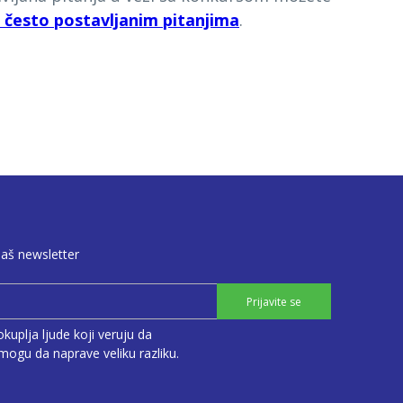
često postavljanim pitanjima
.
naš newsletter
Prijavite se
kuplja ljude koji veruju da
ogu da naprave veliku razliku.