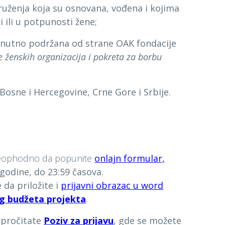
uženja koja su osnovana, vođena i kojima
i ili u potpunosti žene;
enutno podržana od strane OAK fondacije
 ženskih organizacija i pokreta za borbu
 Bosne i Hercegovine, Crne Gore i Srbije.
 neophodno da popunite
onlajn formular,
 godine, do 23:59 časova
.
da priložite i
prijavni obrazac u word
g budžeta projekta
.
 pročitate
Poziv za prijavu
, gde se možete