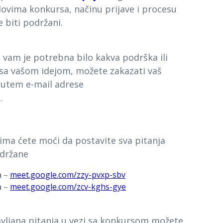
slovima konkursa, načinu prijave i procesu
e biti podržani.
 vam je potrebna bilo kakva podrška ili
i sa vašom idejom, možete zakazati vaš
utem e-mail adrese
g
.
ima ćete moći da postavite sva pitanja
održane
a
–
meet.google.com/zzy-pvxp-sbv
a
–
meet.google.com/zcv-kghs-gye
vljana pitanja u vezi sa konkursom možete