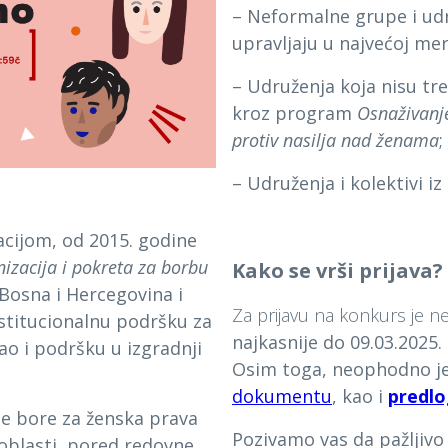
– Neformalne grupe i udr
upravljaju u najvećoj mer
– Udruženja koja nisu tr
kroz program
Osnaživanje
protiv nasilja nad ženama
;
– Udruženja i kolektivi iz
acijom, od 2015. godine
izacija i pokreta za borbu
Kako se vrši prijava?
 Bosna i Hercegovina i
Za prijavu na konkurs je
stitucionalnu podršku za
najkasnije do
09.03.2025.
ao i podršku u izgradnji
Osim toga, neophodno je 
dokumentu
, kao i
predlo
se bore za ženska prava
Pozivamo vas da pažljivo
 oblasti, pored redovne