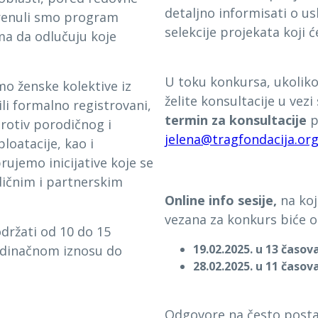
detaljno informisati o u
krenuli smo program
selekcije projekata koji ć
ma da odlučuju koje
U toku konkursa, ukoliko
o ženske kolektive iz
želite konsultacije u vez
ili formalno registrovani
,
termin za konsultacije
p
rotiv porodičnog i
jelena@tragfondacija.or
loatacije, kao i
ujemo inicijative koje se
ičnim i partnerskim
Online info sesije,
na koj
vezana za konkurs biće 
držati od 10 do 15
19.02.2025. u 13 časov
edinačnom iznosu do
28.02.2025. u 11 časov
Odgovore na često posta