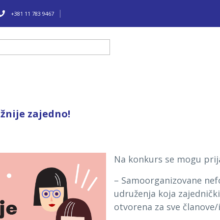
+381 11 783 9467
žnije zajedno!
Na konkurs se mogu prija
– Samoorganizovane nefo
udruženja koja zajednički
otvorena za sve članove/i