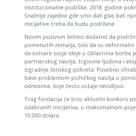
institucionalne podrške, 2018. godine po
Snažnije zajedno gde smo dali glas baš nji
inicijative treba da budu podržane.
Novim pozivom želimo dodatno da podržim
pomenutih zemalja, bilo da su
neformalni 
da ostvare svoje ideje u oblastima
borbe p
partnerskog nasilja, trgovine ljudima i eksp
izgradnje ženskog pokreta
. Posebno ohrabr
bave problemom
psihičkog nasilja
u porod
odnosima, koje često ostaje nevidljivo.
Trag fondacija će kroz aktuelni konkurs po
odabranih inicijativa, u maksimalnom poj
10.000 dolara.