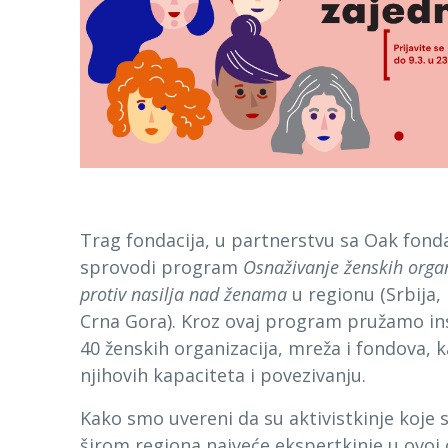
Trag fondacija, u partnerstvu sa Oak fond
sprovodi program
Osnaživanje ženskih organ
protiv nasilja nad ženama
u regionu (Srbija,
Crna Gora). Kroz ovaj program pružamo in
40 ženskih organizacija, mreža i fondova, k
njihovih kapaciteta i povezivanju.
Kako smo uvereni da su aktivistkinje koje 
širom regiona najveće ekspertkinje u ovoj