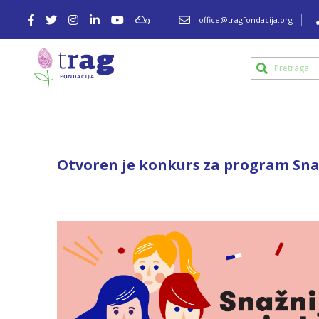
office@tragfondacija.org
Otvoren je konkurs za program Sna