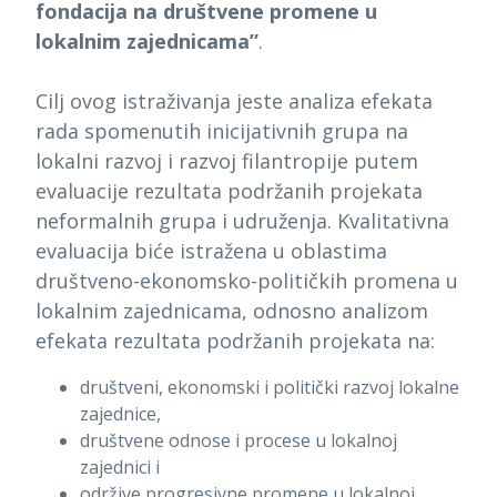
fondacija na društvene promene u
lokalnim zajednicama”
.
Cilj ovog istraživanja jeste analiza efekata
rada spomenutih inicijativnih grupa na
lokalni razvoj i razvoj filantropije putem
evaluacije rezultata podržanih projekata
neformalnih grupa i udruženja. Kvalitativna
evaluacija biće istražena u oblastima
društveno-ekonomsko-političkih promena u
lokalnim zajednicama, odnosno analizom
efekata rezultata podržanih projekata na:
društveni, ekonomski i politički razvoj lokalne
zajednice,
društvene odnose i procese u lokalnoj
zajednici i
održive progresivne promene u lokalnoj