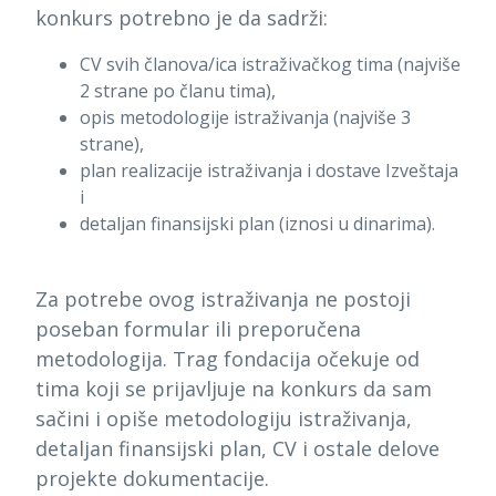
konkurs potrebno je da sadrži:
CV svih članova/ica istraživačkog tima (najviše
2 strane po članu tima),
opis metodologije istraživanja (najviše 3
strane),
plan realizacije istraživanja i dostave Izveštaja
i
detaljan finansijski plan (iznosi u dinarima).
Za potrebe ovog istraživanja ne postoji
poseban formular ili preporučena
metodologija. Trag fondacija očekuje od
tima koji se prijavljuje na konkurs da sam
sačini i opiše metodologiju istraživanja,
detaljan finansijski plan, CV i ostale delove
projekte dokumentacije.