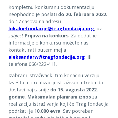
Kompletnu konkursnu dokumentaciju
neophodno je poslati
do 20. februara 2022.
do 17 časova na adresu
lokalnefondacije@tragfondacija.org
, uz
subject
Prijava na konkurs
.
Za dodatne
informacije o konkursu možete nas
kontaktirati putem
mejla
aleksandarw@tragfondacija.org
ili
telefona 066/222-411.
Izabrani istraživački tim konačnu verziju
Izveštaja o realizaciji istraživanja treba da
dostavi najkasnije
do 15. avgusta 2022.
godine
.
Maksimalan planirani iznos
za
realizaciju istraživanja koji će Trag fondacija
podržati je
10.000 evra
. Sav potreban
materijal o radu inicijativnih grupa i