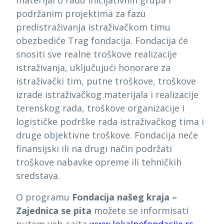
podržanim projektima za fazu
predistraživanja istraživačkom timu
obezbediće Trag fondacija. Fondacija će
snositi sve realne troškove realizacije
istraživanja, uključujući honorare za
istraživački tim, putne troškove, troškove
izrade istraživačkog materijala i realizacije
terenskog rada, troškove organizacije i
logističke podrške rada istraživačkog tima i
druge objektivne troškove. Fondacija neće
finansijski ili na drugi način podržati
troškove nabavke opreme ili tehničkih
sredstava.
O programu
Fondacija našeg kraja –
Zajednica se pita
možete se informisati
putem veb-sajta
www.lokalnefondacije.rs
.