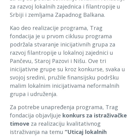
za razvoj lokalnih zajednica i filantropije u
Srbiji i zemljama Zapadnog Balkana.
Kao deo realizacije programa, Trag
fondacija je u prvom ciklusu programa
podržala stvaranje inicijativnih grupa za
razvoj filantropije u lokalnoj zajednici u
Pančevu, Staroj Pazovi i Nišu. Ove tri
inicijativne grupe su kroz konkurse, svaka u
svojoj sredini, pružile finansijsku podršku
malim lokalnim inicijativama neformalnih
grupa i udruženja.
Za potrebe unapređenja programa, Trag
fondacija objavljuje
konkurs za istraživačke
timove
za realizaciju kvalitativnog
istraživanja na temu
“Uticaj lokalnih