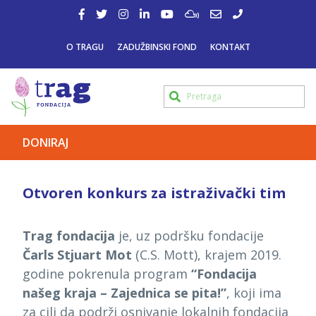
O TRAGU
ZADUŽBINSKI FOND
KONTAKT
DONIRAJ
Otvoren konkurs za istraživački tim
Trag fondacija
je, uz podršku fondacije
Čarls Stjuart Mot
(C.S. Mott), krajem 2019.
godine pokrenula program
“Fondacija
našeg kraja – Zajednica se pita!”
, koji ima
za cilj da podrži osnivanje lokalnih fondacija