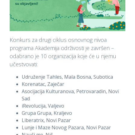
Konkurs za drugi ciklus osnovnog nivoa
programa Akademija održivosti je završen –
odabrano je 10 organizacija koje će u njemu
učestvovati:
Udruženje Tahles, Mala Bosna, Subotica
Korenatac, Zaječar
Asocijacija Kulturanova, Petrovaradin, Novi
Sad
iRevolucija, Valjevo
Grupa Grupa, Kraljevo
Liberatrix, Novi Pazar
Lunje i Maze Novog Pazara, Novi Pazar
Nauči me, Niš