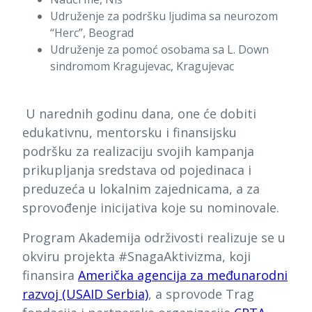
Udruženje za podršku ljudima sa neurozom
“Herc”, Beograd
Udruženje za pomoć osobama sa L. Down
sindromom Kragujevac, Kragujevac
U narednih godinu dana, one će dobiti
edukativnu, mentorsku i finansijsku
podršku za realizaciju svojih kampanja
prikupljanja sredstava od pojedinaca i
preduzeća u lokalnim zajednicama, a za
sprovođenje inicijativa koje su nominovale.
Program Akademija održivosti realizuje se u
okviru projekta #SnagaAktivizma, koji
finansira
Američka agencija za međunarodni
razvoj (USAID Serbia)
, a sprovode Trag