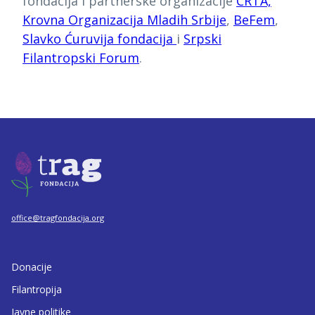
fondacija i partnerske organizacije
CRTA,
Krovna
Organizacija Mladih Srbije
,
BeFem
,
Slavko Ćuruvija fondacija
i
Srpski
Filantropski Forum
.
office@tragfondacija.org
Donacije
Filantropija
Javne politike