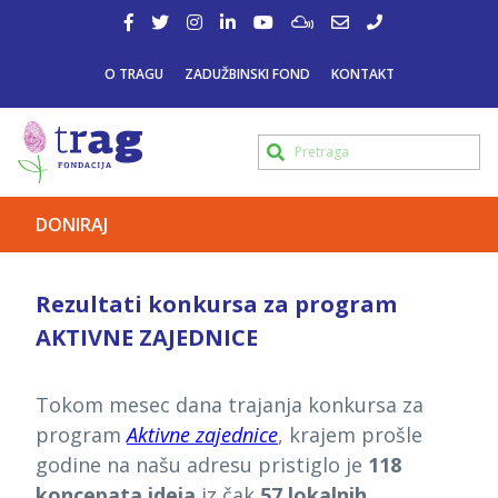
O TRAGU
ZADUŽBINSKI FOND
KONTAKT
DONIRAJ
Rezultati konkursa za program
AKTIVNE ZAJEDNICE
Tokom mesec dana trajanja konkursa za
program
Aktivne zajednice
, krajem prošle
godine na našu adresu pristiglo je
118
koncepata ideja
iz čak
57 lokalnih