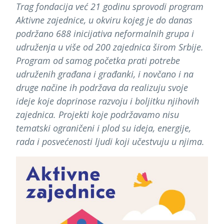
Trag fondacija već 21 godinu sprovodi program
Aktivne zajednice, u okviru kojeg je do danas
podržano 688 inicijativa neformalnih grupa i
udruženja u više od 200 zajednica širom Srbije.
Program od samog početka prati potrebe
udruženih građana i građanki, i novčano i na
druge načine ih podržava da realizuju svoje
ideje koje doprinose razvoju i boljitku njihovih
zajednica. Projekti koje podržavamo nisu
tematski ograničeni i plod su ideja, energije,
rada i posvećenosti ljudi koji učestvuju u njima.