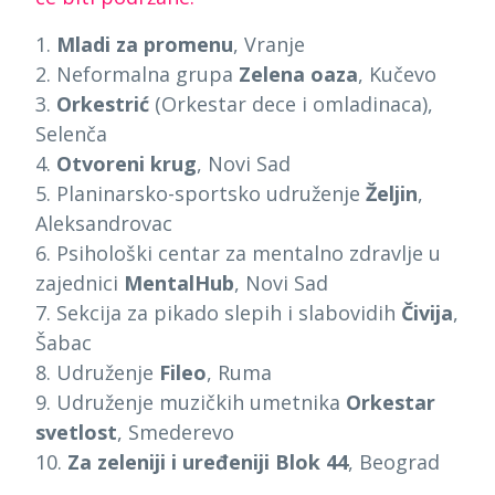
1.
Mladi za promenu
, Vranje
2. Neformalna grupa
Zelena oaza
, Kučevo
3.
Orkestrić
(Orkestar dece i omladinaca),
Selenča
4.
Otvoreni krug
, Novi Sad
5. Planinarsko-sportsko udruženje
Željin
,
Aleksandrovac
6. Psihološki centar za mentalno zdravlje u
zajednici
MentalHub
, Novi Sad
7. Sekcija za pikado slepih i slabovidih
Čivija
,
Šabac
8. Udruženje
Fileo
, Ruma
9. Udruženje muzičkih umetnika
Orkestar
svetlost
, Smederevo
10.
Za zeleniji i uređeniji Blok 44
, Beograd