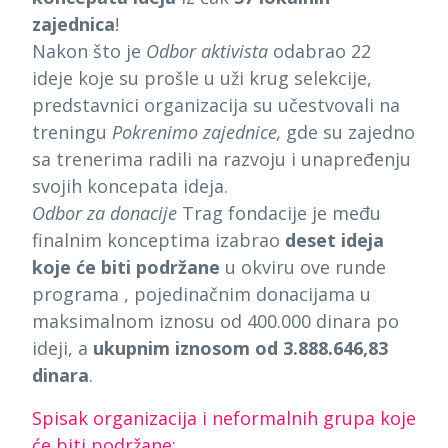
zajednica
!
Nakon što je
Odbor aktivista
odabrao 22
ideje koje su prošle u uži krug selekcije,
predstavnici organizacija su učestvovali na
treningu
Pokrenimo zajednice,
gde su zajedno
sa trenerima radili na razvoju i unapređenju
svojih koncepata ideja.
Odbor za donacije
Trag fondacije je među
finalnim konceptima izabrao
deset ideja
koje će biti podržane
u okviru ove runde
programa
, pojedinačnim donacijama u
maksimalnom iznosu od 400.000 dinara po
ideji, a
ukupnim iznosom od
3.888.646,83
dinara
.
Spisak organizacija i neformalnih grupa koje
će biti podržane: