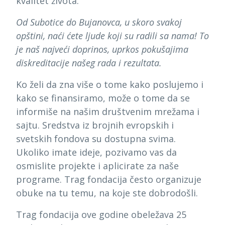
kvalitet života.
Od Subotice do Bujanovca, u skoro svakoj
opštini, naći ćete ljude koji su radili sa nama! To
je naš najveći doprinos, uprkos pokušajima
diskreditacije našeg rada i rezultata.
Ko želi da zna više o tome kako poslujemo i
kako se finansiramo, može o tome da se
informiše na našim društvenim mrežama i
sajtu. Sredstva iz brojnih evropskih i
svetskih fondova su dostupna svima.
Ukoliko imate ideje, pozivamo vas da
osmislite projekte i aplicirate za naše
programe. Trag fondacija često organizuje
obuke na tu temu, na koje ste dobrodošli.
Trag fondacija ove godine obeležava 25