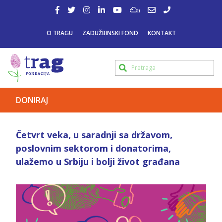
O TRAGU
ZADUŽBINSKI FOND
KONTAKT
DONIRAJ
Četvrt veka, u saradnji sa državom,
poslovnim sektorom i donatorima,
ulažemo u Srbiju i bolji život građana