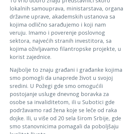
To vrlo dobro znaju predstavnici skoro
lokalnih samouprava, ministarstava, organa
državne uprave, akademskih ustanova sa
kojima odlično sarađujemo i koji nam
veruju. Imamo i poverenje poslovnog
sektora, najvećih stranih investitora, sa
kojima oživljavamo filantropske projekte, u
korist zajednice.
Najbolje to znaju građani i građanke kojima
smo pomogli da unaprede život u svojoj
sredini. U Požegi gde smo omogućili
postojanje usluge dnevnog boravka za
osobe sa invaliditetom, ili u Subotici gde
podržavamo rad žena koje se leče od raka
dojke. Ili, u više od 20 sela širom Srbije, gde
smo stanovnicima pomagali da poboljšaju