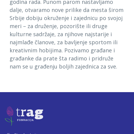
godina rada. Punom parom nastavljamo
dalje, otvaramo nove prilike da mesta širom
Srbije dobiju okruženje i zajednicu po svojoj
meri – za druženje, pozorište ili druge
kulturne sadržaje, za njihove najstarije i
najmlađe članove, za bavljenje sportom ili
kreativnim hobijima. Pozivamo građane i
građanke da prate šta radimo i pridruže
nam se u građenju boljih zajednica za sve.