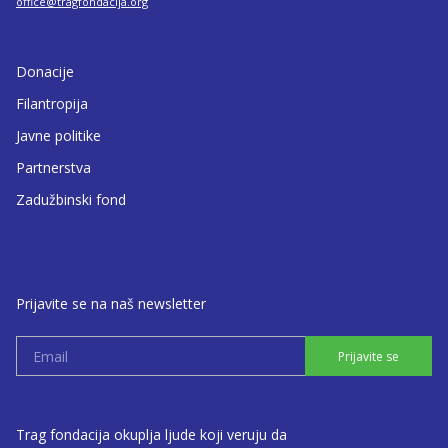
office@tragfondacija.org
Donacije
Filantropija
Javne politike
Partnerstva
Zadužbinski fond
Prijavite se na naš newsletter
Prijavite se
Trag fondacija okuplja ljude koji veruju da