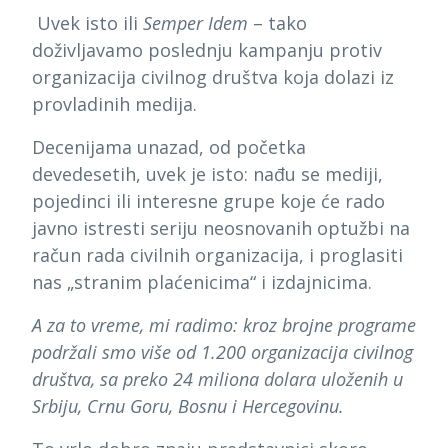
Uvek isto ili
Semper Idem
– tako
doživljavamo poslednju kampanju protiv
organizacija civilnog društva koja dolazi iz
provladinih medija.
Decenijama unazad, od početka
devedesetih, uvek je isto: nađu se mediji,
pojedinci ili interesne grupe koje će rado
javno istresti seriju neosnovanih optužbi na
račun rada civilnih organizacija, i proglasiti
nas „stranim plaćenicima“ i izdajnicima.
A za to vreme, mi radimo: kroz brojne programe
podržali smo više od 1.200 organizacija civilnog
društva, sa preko 24 miliona dolara uloženih u
Srbiju, Crnu Goru, Bosnu i Hercegovinu.