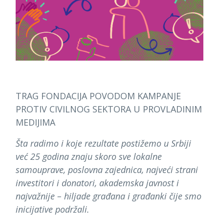
TRAG FONDACIJA POVODOM KAMPANJE
PROTIV CIVILNOG SEKTORA U PROVLADINIM
MEDIJIMA
Šta radimo i koje rezultate postižemo u Srbiji
već 25 godina znaju skoro sve lokalne
samouprave, poslovna zajednica, najveći strani
investitori i donatori, akademska javnost i
najvažnije – hiljade građana i građanki čije smo
inicijative podržali.