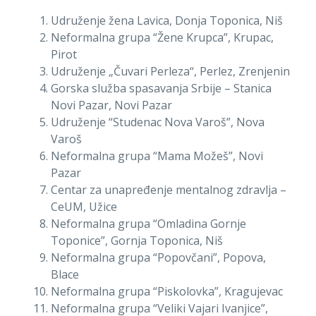
Udruženje žena Lavica, Donja Toponica, Niš
Neformalna grupa “Žene Krupca”, Krupac,
Pirot
Udruženje „Čuvari Perleza“, Perlez, Zrenjenin
Gorska služba spasavanja Srbije – Stanica
Novi Pazar, Novi Pazar
Udruženje “Studenac Nova Varoš”, Nova
Varoš
Neformalna grupa “Mama Možeš”, Novi
Pazar
Centar za unapređenje mentalnog zdravlja –
CeUM, Užice
Neformalna grupa “Omladina Gornje
Toponice”, Gornja Toponica, Niš
Neformalna grupa “Popovčani”, Popova,
Blace
Neformalna grupa “Piskolovka”, Kragujevac
Neformalna grupa “Veliki Vajari Ivanjice”,