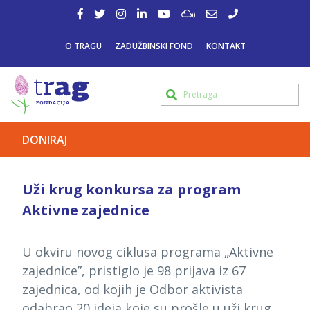
O TRAGU
ZADUŽBINSKI FOND
KONTAKT
DONIRAJ
Uži krug konkursa za program
Aktivne zajednice
U okviru novog ciklusa programa „Aktivne
zajednice”, pristiglo je 98 prijava iz 67
zajednica, od kojih je Odbor aktivista
odabrao 20 ideja koje su prošle u uži krug