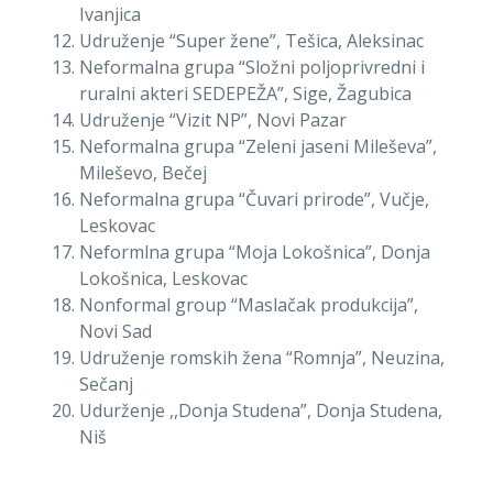
Ivanjica
Udruženje “Super žene”, Tešica, Aleksinac
Neformalna grupa “Složni poljoprivredni i
ruralni akteri SEDEPEŽA”, Sige, Žagubica
Udruženje “Vizit NP”, Novi Pazar
Neformalna grupa “Zeleni jaseni Mileševa”,
Mileševo, Bečej
Neformalna grupa “Čuvari prirode”, Vučje,
Leskovac
Neformlna grupa “Moja Lokošnica”, Donja
Lokošnica, Leskovac
Nonformal group “Maslačak produkcija”,
Novi Sad
Udruženje romskih žena “Romnja”, Neuzina,
Sečanj
Udurženje ,,Donja Studena”, Donja Studena,
Niš